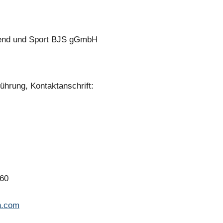
gend und Sport BJS gGmbH
ührung, Kontaktanschrift:
 60
n.com